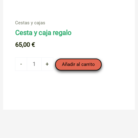
Cestas y cajas
Cesta y caja regalo
65,00
€
Cesta
-
+
Añadir al carrito
y
caja
regalo
cantidad