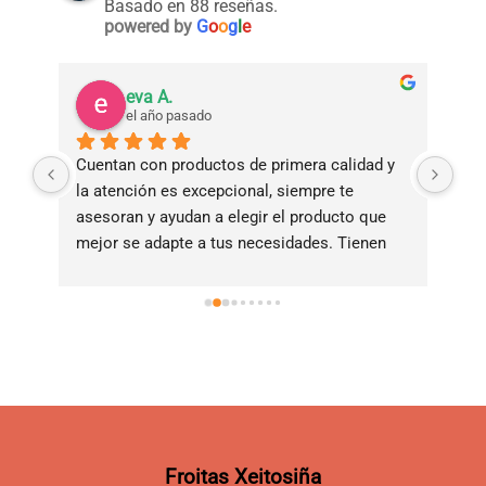
Basado en 88 reseñas.
powered by
G
o
o
g
l
e
eva A.
el año pasado
Cuentan con productos de primera calidad y 
Tie
la atención es excepcional, siempre te 
bue
asesoran y ayudan a elegir el producto que 
ade
mejor se adapte a tus necesidades. Tienen 
ama
servicio de reparto a domicilio!!!!
Froitas Xeitosiña