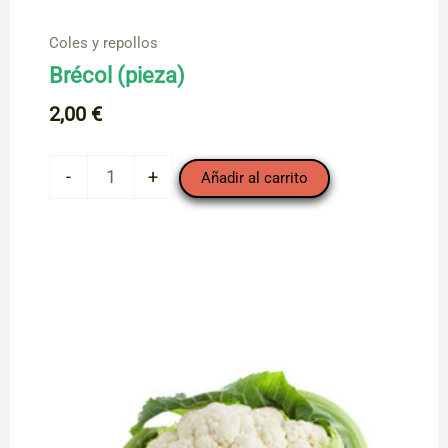
Coles y repollos
Brécol (pieza)
2,00
€
Brécol
-
+
Añadir al carrito
(pieza)
cantidad