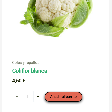
Coles y repollos
Coliflor blanca
4,50
€
Coliflor
-
+
Añadir al carrito
blanca
cantidad