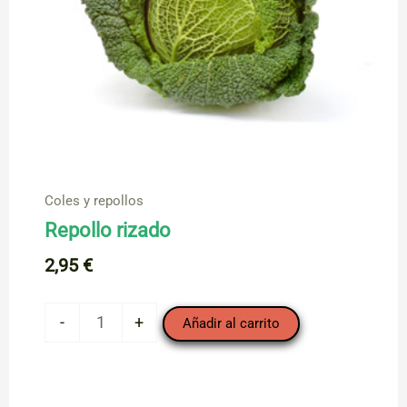
Coles y repollos
Repollo rizado
2,95
€
Repollo
-
+
Añadir al carrito
rizado
cantidad