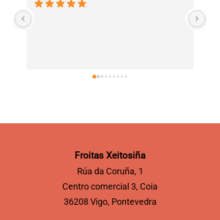
Cue
la 
ase
mej
ser
Froitas Xeitosiña
Rúa da Coruña, 1
Centro comercial 3, Coia
36208 Vigo, Pontevedra