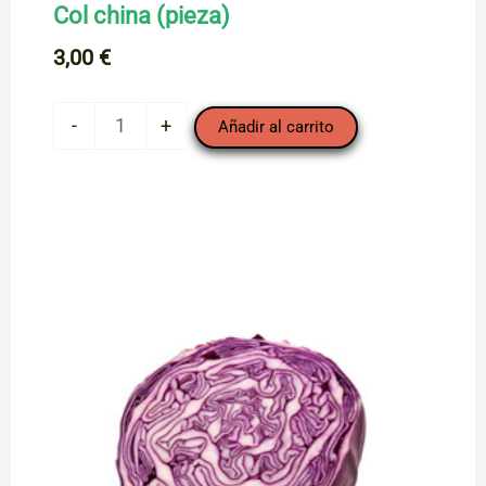
Col china (pieza)
3,00
€
Col
-
+
Añadir al carrito
china
(pieza)
cantidad