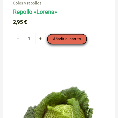
Coles y repollos
Repollo «Lorena»
2,95
€
Repollo
-
+
Añadir al carrito
"Lorena"
cantidad