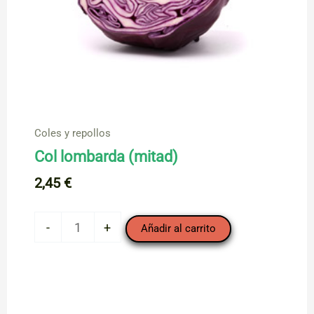
Coles y repollos
Col lombarda (mitad)
2,45
€
Col
-
+
Añadir al carrito
lombarda
(mitad)
cantidad