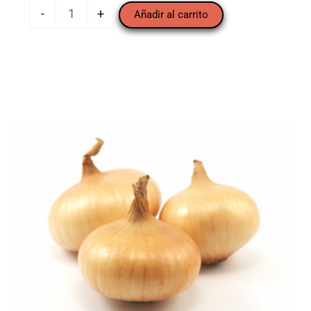
Aguacate
-
+
Añadir al carrito
"Trops"
(pieza)
cantidad