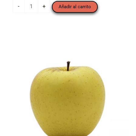
Manzana
-
+
Añadir al carrito
Pink
Lady
(pieza)
cantidad