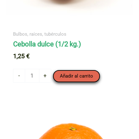
Bulbos, raíces, tubérculos
Cebolla dulce (1/2 kg.)
1,25
€
Cebolla
-
+
Añadir al carrito
dulce
(1/2
kg.)
cantidad