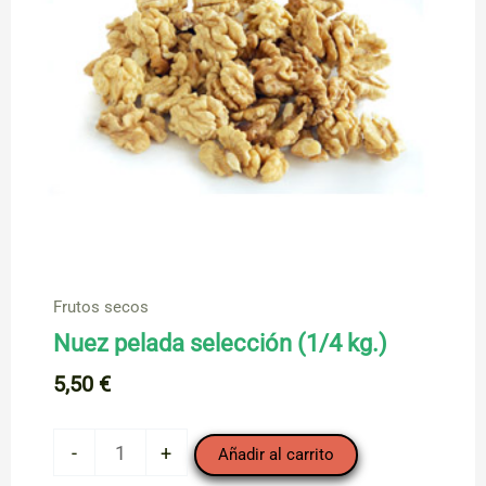
Frutos secos
Nuez pelada selección (1/4 kg.)
5,50
€
Nuez
-
+
Añadir al carrito
pelada