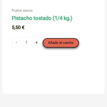
Frutos secos
Pistacho tostado (1/4 kg.)
5,50
€
Pistacho
-
+
Añadir al carrito
tostado
(1/4
kg.)
cantidad