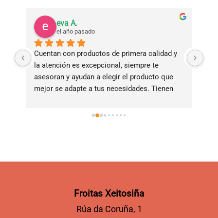
eva A.
el año pasado
Cuentan con productos de primera calidad y 
Tie
la atención es excepcional, siempre te 
bue
asesoran y ayudan a elegir el producto que 
ade
mejor se adapte a tus necesidades. Tienen 
ama
servicio de reparto a domicilio!!!!
Froitas Xeitosiña
Rúa da Coruña, 1