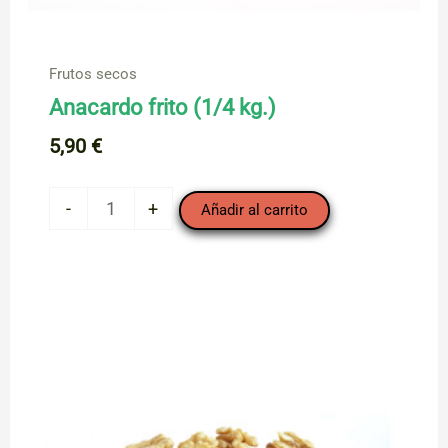
Frutos secos
Anacardo frito (1/4 kg.)
5,90
€
Anacardo
-
+
Añadir al carrito
frito
(1/4
kg.)
cantidad