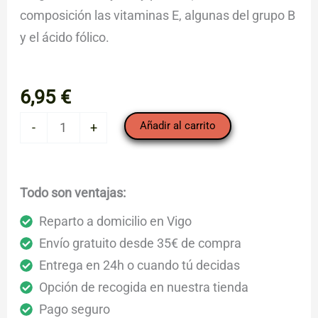
composición las vitaminas E, algunas del grupo B
y el ácido fólico.
6,95
€
Avellana
Añadir al carrito
-
+
tostada
(1/4kg)
cantidad
Todo son ventajas:
Reparto a domicilio en Vigo
Envío gratuito desde 35€ de compra
Entrega en 24h o cuando tú decidas
Opción de recogida en nuestra tienda
Pago seguro