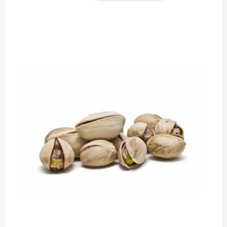
selección
(1/4
kg.)
cantidad