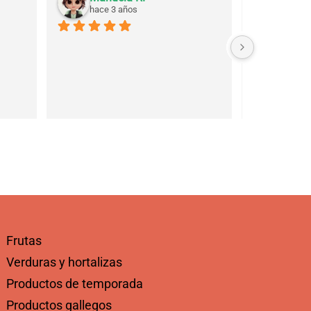
hace 3 años
hace 3
Frutas
Verduras y hortalizas
Productos de temporada
Productos gallegos