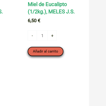
o
Miel de Eucalipto
S.
(1/2kg.), MELES J.S.
6,50
€
Miel
-
+
de
Eucalipto
Añadir al carrito
(1/2kg.),
MELES
J.S.
cantidad