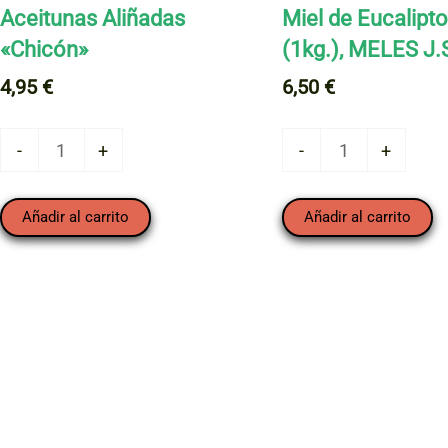
Aceitunas Aliñadas
Miel de Eucalipt
«Chicón»
(1kg.), MELES J.
4,95
€
6,50
€
Aceitunas
Miel
-
+
-
+
Aliñadas
de
"Chicón"
Eucalipto
Añadir al carrito
Añadir al carrito
cantidad
(1kg.),
MELES
J.S.
cantidad