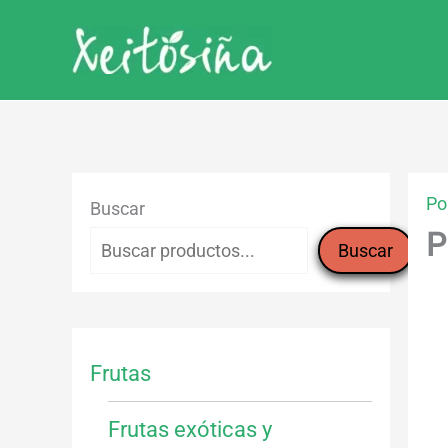
Ir
al
contenido
Po
Buscar
P
Buscar
Frutas
Frutas exóticas y