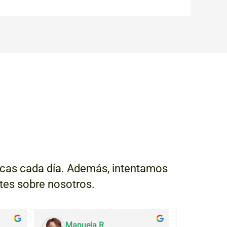
escas cada día. Además, intentamos
ntes sobre nosotros.
Manuela R.
Julia