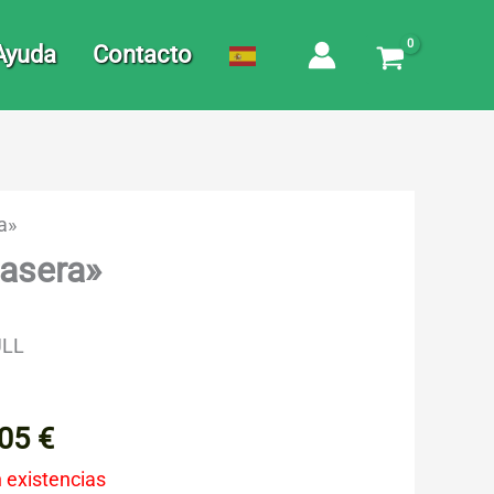
Ayuda
Contacto
a»
masera»
LL
,05
€
n existencias