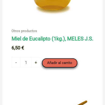
Otros productos
Miel de Eucalipto (1kg.), MELES J.S.
6,50
€
Miel
-
+
Añadir al carrito
de
Eucalipto
(1kg.),
MELES
J.S.
cantidad