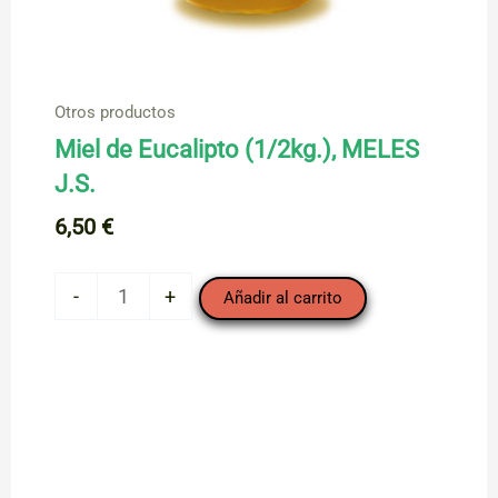
Otros productos
Miel de Eucalipto (1/2kg.), MELES
J.S.
6,50
€
Miel
-
+
Añadir al carrito
de
Eucalipto
(1/2kg.),
MELES
J.S.
cantidad