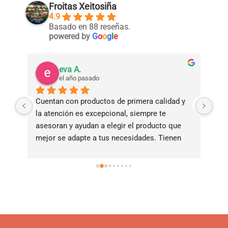
Froitas Xeitosiña
4.9
Basado en 88 reseñas.
powered by
G
o
o
g
l
e
eva A.
el año pasado
Cuentan con productos de primera calidad y 
Tie
la atención es excepcional, siempre te 
bue
asesoran y ayudan a elegir el producto que 
ade
mejor se adapte a tus necesidades. Tienen 
ama
servicio de reparto a domicilio!!!!