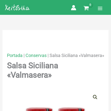
Ir
al
contenido
Portada
|
Conservas
|
Salsa Siciliana «Valmasera»
Salsa Siciliana
«Valmasera»