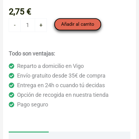
2,75
€
Escarola
Añadir al carrito
-
+
extra
cantidad
Todo son ventajas:
Reparto a domicilio en Vigo
Envío gratuito desde 35€ de compra
Entrega en 24h o cuando tú decidas
Opción de recogida en nuestra tienda
Pago seguro