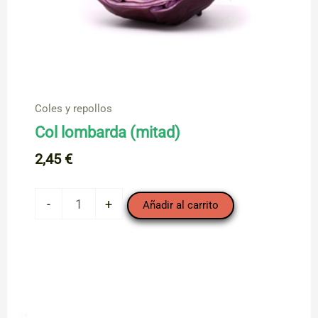
Coles y repollos
Col lombarda (mitad)
2,45
€
Col
-
+
Añadir al carrito
lombarda
(mitad)
cantidad