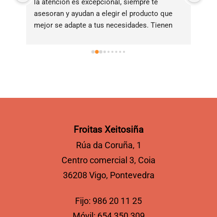
la atención es excepcional, siempre te 
bue
asesoran y ayudan a elegir el producto que 
ade
mejor se adapte a tus necesidades. Tienen 
ama
servicio de reparto a domicilio!!!!
Froitas Xeitosiña
Rúa da Coruña, 1
Centro comercial 3, Coia
36208 Vigo, Pontevedra
Fijo:
986 20 11 25
Móvil:
654 350 309