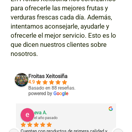
para ofrecerle las mejores frutas y
verduras frescas cada día. Además,
intentamos aconsejarle, ayudarle y
ofrecerle el mejor servicio. Esto es lo
que dicen nuestros clientes sobre
nosotros.
Froitas Xeitosiña
4.9
Basado en 88 reseñas.
powered by
G
o
o
g
l
e
eva A.
el año pasado
Cuentan con productos de primera calidad y 
Tie