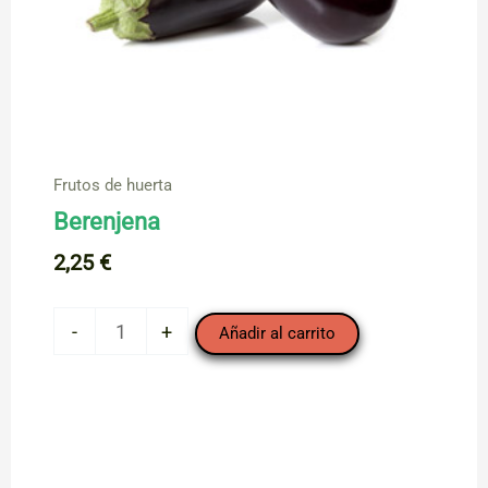
Frutos de huerta
Berenjena
2,25
€
Berenjena
-
+
Añadir al carrito
cantidad