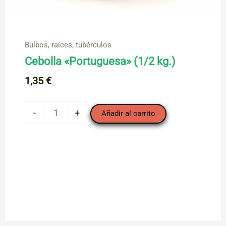
Bulbos, raíces, tubérculos
Cebolla «Portuguesa» (1/2 kg.)
1,35
€
Cebolla
-
+
Añadir al carrito
"Portuguesa"
(1/2
kg.)
cantidad