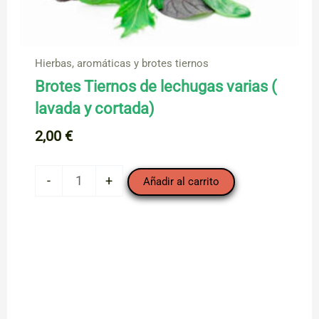
Hierbas, aromáticas y brotes tiernos
Brotes Tiernos de lechugas varias (
lavada y cortada)
2,00
€
Brotes
-
+
Añadir al carrito
Tiernos
de
lechugas
varias
(
lavada