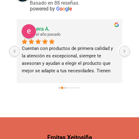
Basado en 88 reseñas.
powered by
G
o
o
g
l
e
eva A.
el año pasado
Cuentan con productos de primera calidad y 
Tie
la atención es excepcional, siempre te 
bue
asesoran y ayudan a elegir el producto que 
ade
mejor se adapte a tus necesidades. Tienen 
ama
servicio de reparto a domicilio!!!!
Froitas Xeitosiña