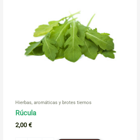
y
cortada)
cantidad
Hierbas, aromáticas y brotes tiernos
Rúcula
2,00
€