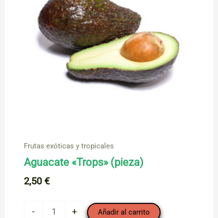
Frutas exóticas y tropicales
Aguacate «Trops» (pieza)
2,50
€
Aguacate
-
+
Añadir al carrito