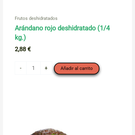
Frutos deshidratados
Arándano rojo deshidratado (1/4
kg.)
2,88
€
Arándano
-
+
Añadir al carrito
rojo
deshidratado
(1/4
kg.)
cantidad