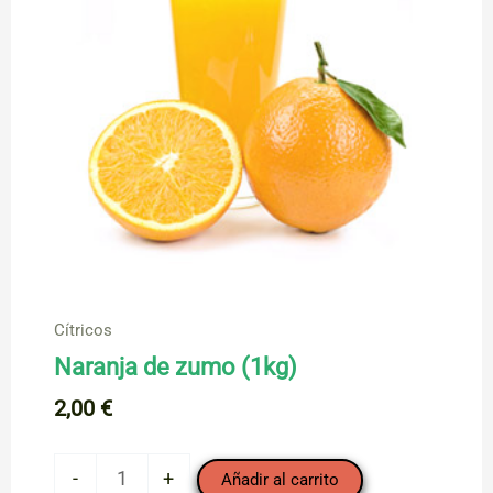
Cítricos
Naranja de zumo (1kg)
2,00
€
Naranja
-
+
Añadir al carrito