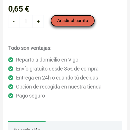
0,65
€
Pera
Añadir al carrito
-
+
Conferencia,
mediana
"El
Todo son ventajas:
Bierzo"
Reparto a domicilio en Vigo
(
Envío gratuito desde 35€ de compra
pieza)
Entrega en 24h o cuando tú decidas
cantidad
Opción de recogida en nuestra tienda
Pago seguro