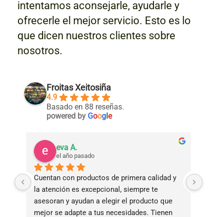
intentamos aconsejarle, ayudarle y
ofrecerle el mejor servicio. Esto es lo
que dicen nuestros clientes sobre
nosotros.
Froitas Xeitosiña
4.9
Basado en 88 reseñas.
powered by
G
o
o
g
l
e
eva A.
el año pasado
Cuentan con productos de primera calidad y 
Tie
la atención es excepcional, siempre te 
bue
asesoran y ayudan a elegir el producto que 
ade
mejor se adapte a tus necesidades. Tienen 
ama