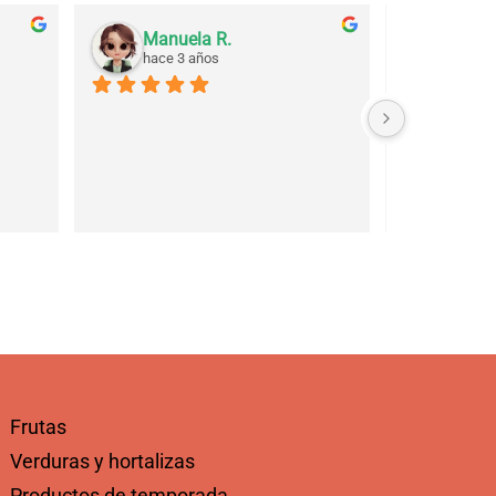
Manuela R.
Julia
hace 3 años
hace 3
Frutas
Verduras y hortalizas
Productos de temporada