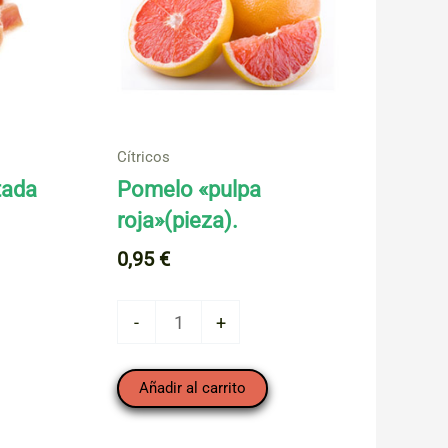
Cítricos
tada
Pomelo «pulpa
roja»(pieza).
0,95
€
Pomelo
-
+
"pulpa
roja"
Añadir al carrito
(pieza).
cantidad