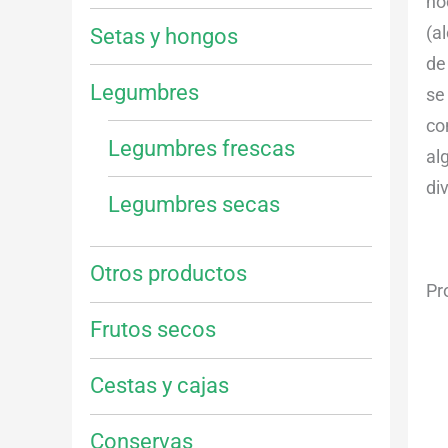
no
(a
Setas y hongos
de
Legumbres
se
co
Legumbres frescas
al
di
Legumbres secas
Otros productos
Pr
Frutos secos
Cestas y cajas
Conservas