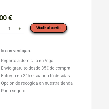
,00
€
mate
Añadir al carrito
+
shidratado
00
)
do son ventajas:
ntidad
Reparto a domicilio en Vigo
Envío gratuito desde 35€ de compra
Entrega en 24h o cuando tú decidas
Opción de recogida en nuestra tienda
Pago seguro