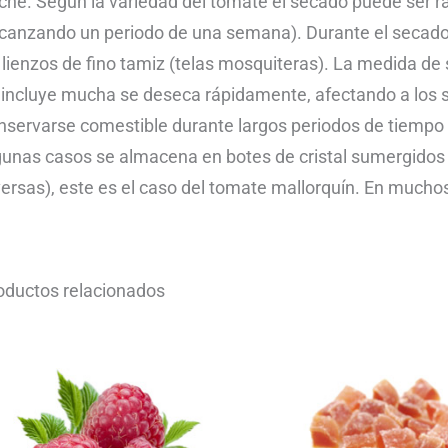
che. Según la variedad del tomate el secado puede ser rápi
lcanzando un periodo de una semana). Durante el secado
 lienzos de fino tamiz (telas mosquiteras). La medida de
 incluye mucha se deseca rápidamente, afectando a los 
nservarse comestible durante largos periodos de tiempo 
gunas casos se almacena en botes de cristal sumergidos 
versas), este es el caso del tomate mallorquín. En mucho
oductos relacionados