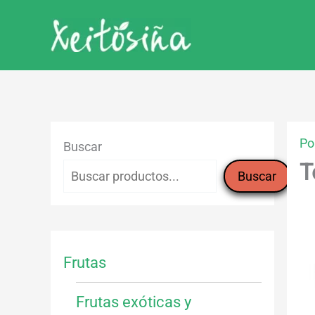
Ir
al
contenido
Po
Buscar
T
Buscar
Frutas
Frutas exóticas y