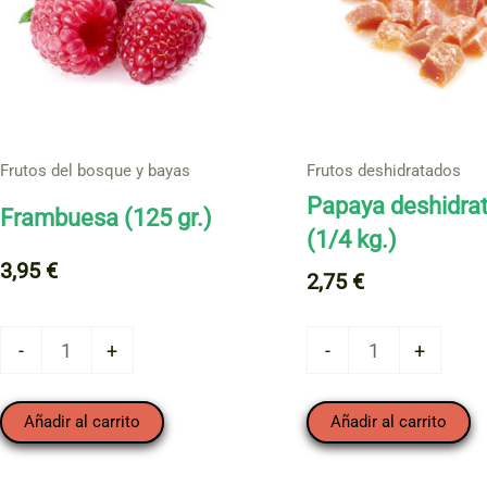
Frutos del bosque y bayas
Frutos deshidratados
Papaya deshidra
Frambuesa (125 gr.)
(1/4 kg.)
3,95
€
2,75
€
Frambuesa
Papaya
-
+
-
+
(125
deshidratada
gr.)
(1/4
Añadir al carrito
Añadir al carrito
cantidad
kg.)
cantidad