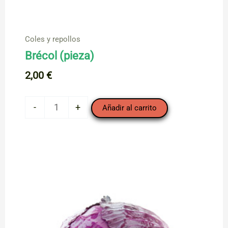
Coles y repollos
Brécol (pieza)
2,00
€
Brécol
-
+
Añadir al carrito
(pieza)
cantidad