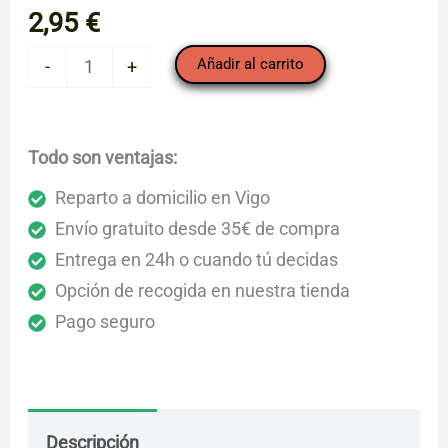
2,95
€
Nabiza
Añadir al carrito
-
+
cantidad
Todo son ventajas:
Reparto a domicilio en Vigo
Envío gratuito desde 35€ de compra
Entrega en 24h o cuando tú decidas
Opción de recogida en nuestra tienda
Pago seguro
Descripción
Envío
Dudas