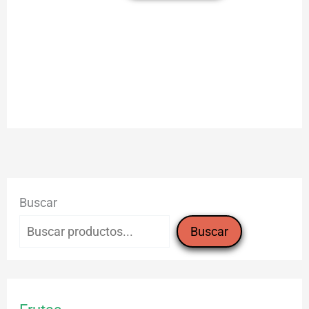
(pieza)
cantidad
Buscar
Buscar