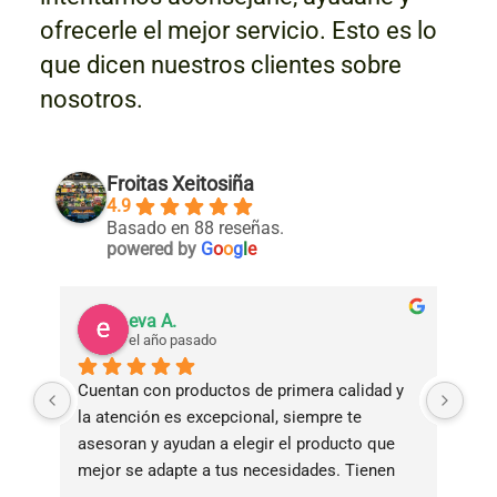
ofrecerle el mejor servicio. Esto es lo
que dicen nuestros clientes sobre
nosotros.
Froitas Xeitosiña
4.9
Basado en 88 reseñas.
powered by
G
o
o
g
l
e
eva A.
el año pasado
Cuentan con productos de primera calidad y 
Tie
la atención es excepcional, siempre te 
bue
asesoran y ayudan a elegir el producto que 
ade
mejor se adapte a tus necesidades. Tienen 
ama
servicio de reparto a domicilio!!!!