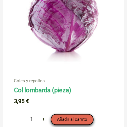
Coles y repollos
Col lombarda (pieza)
3,95
€
Col
-
+
Añadir al carrito
lombarda