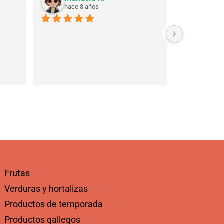
hace 3 años
hace 3
Frutas
Verduras y hortalizas
Productos de temporada
Productos gallegos