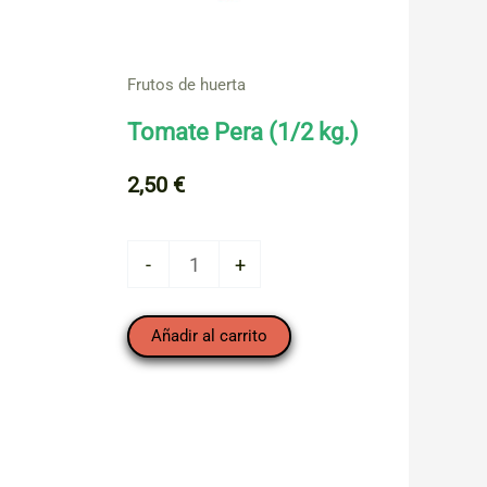
Frutos de huerta
Tomate Pera (1/2 kg.)
2,50
€
Tomate
-
+
Pera
(1/2
Añadir al carrito
kg.)
cantidad