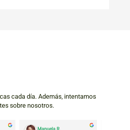
escas cada día. Además, intentamos
ntes sobre nosotros.
Manuela R.
Julia