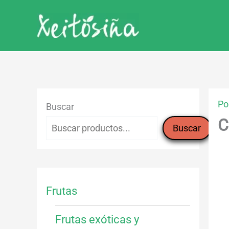
Ir
al
contenido
Po
Buscar
C
Buscar
Frutas
Frutas exóticas y