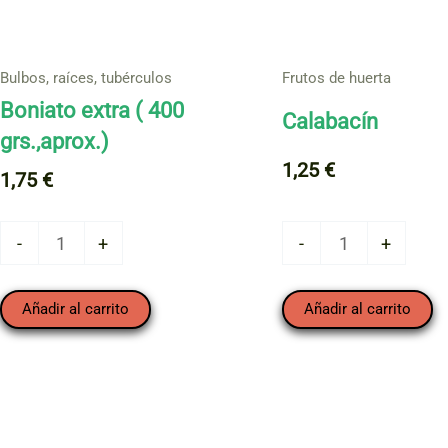
Bulbos, raíces, tubérculos
Frutos de huerta
Boniato extra ( 400
Calabacín
grs.,aprox.)
1,25
€
1,75
€
Calabacín
Boniato
-
+
-
+
cantidad
extra
(
Añadir al carrito
Añadir al carrito
400
grs.,aprox.)
cantidad