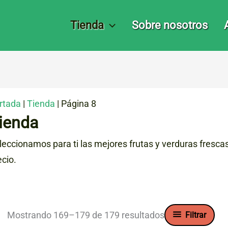
Tienda
Sobre nosotros
rtada
|
Tienda
|
Página 8
ienda
leccionamos para ti las mejores frutas y verduras fresca
ecio.
Ordenado
Mostrando 169–179 de 179 resultados
Filtrar
por