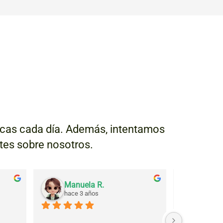
escas cada día. Además, intentamos
ntes sobre nosotros.
Manuela R.
Julia
hace 3 años
hace 3