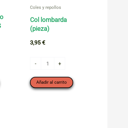
Coles y repollos
to
Col lombarda
S
(pieza)
3,95
€
Col
-
+
lombarda
(pieza)
Añadir al carrito
cantidad