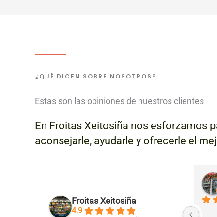
¿QUÉ DICEN SOBRE NOSOTROS?
Estas son las opiniones de nuestros clientes
En Froitas Xeitosiña nos esforzamos pa
aconsejarle, ayudarle y ofrecerle el me
Elena Alvarez V.
el año pasado
Froitas Xeitosiña
s de primera 
Tienen fruta y verdura de la mejor 
4.9