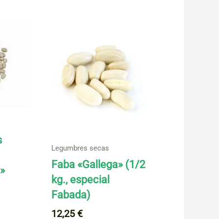
s
Legumbres secas
Faba «Gallega» (1/2
»
kg., especial
Fabada)
12,25
€