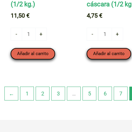
(1/2 kg.)
cáscara (1/2 kg
11,50
€
4,75
€
Alubia
Avellana
-
+
-
+
"Verdina"
con
(1/2
cáscara
Añadir al carrito
Añadir al carrito
kg.)
(1/2
cantidad
kg.)
cantidad
←
1
2
3
…
5
6
7