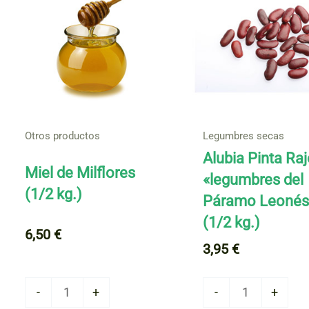
Otros productos
Legumbres secas
Alubia Pinta Ra
Miel de Milflores
«legumbres del
(1/2 kg.)
Páramo Leonés
(1/2 kg.)
6,50
€
3,95
€
Miel
Alubia
-
+
-
+
de
Pinta