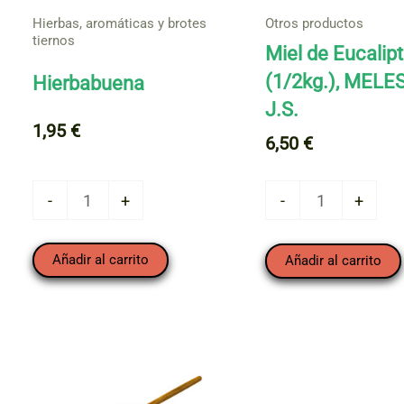
Hierbas, aromáticas y brotes
Otros productos
tiernos
Miel de Eucalip
(1/2kg.), MELE
Hierbabuena
J.S.
1,95
€
6,50
€
Hierbabuena
Miel
-
+
-
+
cantidad
de
Eucalipto
Añadir al carrito
Añadir al carrito
(1/2kg.),
MELES
J.S.
cantidad