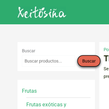
Ir
al
contenido
Po
Buscar
T
Buscar
Se
pr
Frutas
Frutas exóticas y