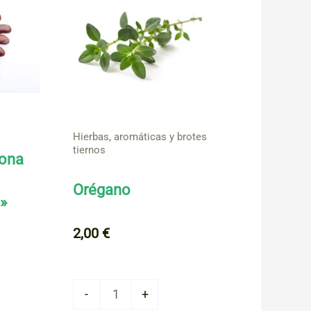
Hierbas, aromáticas y brotes
tiernos
jona
Orégano
»
2,00
€
Orégano
-
+
cantidad