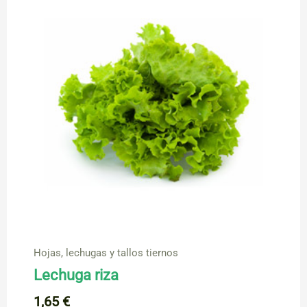
)
cantidad
Hojas, lechugas y tallos tiernos
Lechuga riza
1,65
€