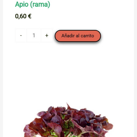
Apio (rama)
0,60
€
Apio
-
+
Añadir al carrito
(rama)
cantidad