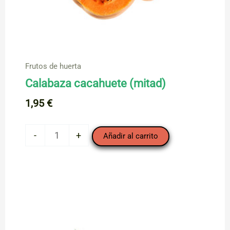
Frutos de huerta
Calabaza cacahuete (mitad)
1,95
€
Calabaza
-
+
Añadir al carrito
cacahuete
(mitad)
cantidad