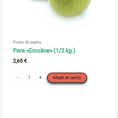
Frutas de pepita
Pera «Ercoline» (1/2 kg.)
2,65
€
Pera
-
+
Añadir al carrito
"Ercoline"
(1/2
kg.)
cantidad