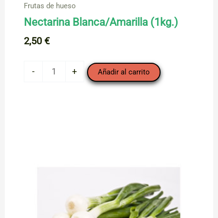
Frutas de hueso
Nectarina Blanca/Amarilla (1kg.)
2,50
€
Nectarina
-
+
Añadir al carrito
Blanca/Amarilla
(1kg.)
cantidad