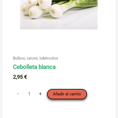
Bulbos, raíces, tubérculos
Cebolleta blanca
2,95
€
Cebolleta
-
+
Añadir al carrito
blanca
cantidad