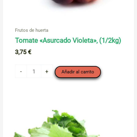
Frutos de huerta
Tomate «Asurcado Violeta», (1/2kg)
3,75
€
Tomate
-
+
Añadir al carrito
"Asurcado
Violeta",
(1/2kg)
cantidad