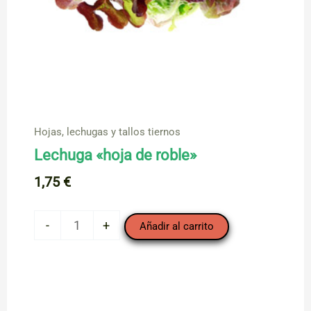
Hojas, lechugas y tallos tiernos
Lechuga «hoja de roble»
1,75
€
Lechuga
-
+
Añadir al carrito
"hoja
de
roble"
cantidad