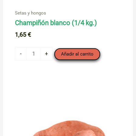
Setas y hongos
Champiñón blanco (1/4 kg.)
1,65
€
Champiñón
-
+
Añadir al carrito
blanco
(1/4
kg.)
cantidad