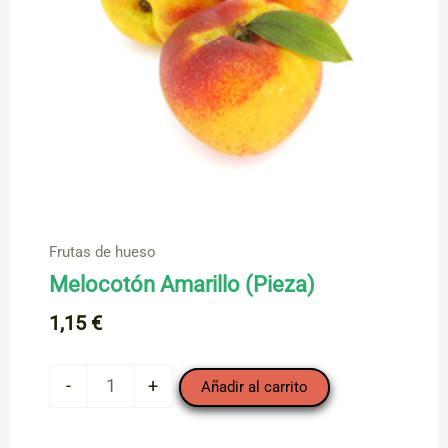
Frutas de hueso
Melocotón Amarillo (Pieza)
1,15
€
Melocotón
-
+
Añadir al carrito
Amarillo
(Pieza)