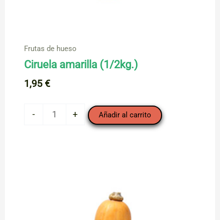
Frutas de hueso
Ciruela amarilla (1/2kg.)
1,95
€
Ciruela
-
+
Añadir al carrito
amarilla
(1/2kg.)
cantidad