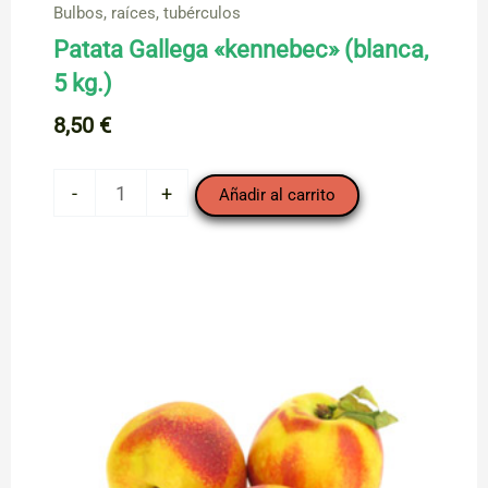
Bulbos, raíces, tubérculos
Patata Gallega «kennebec» (blanca,
5 kg.)
8,50
€
Patata
-
+
Añadir al carrito
Gallega
"kennebec"
(blanca,
5
kg.)
cantidad