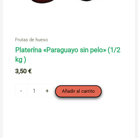
Frutas de hueso
Platerína «Paraguayo sin pelo» (1/2
kg )
3,50
€
Platerína
-
+
Añadir al carrito
"Paraguayo
sin
pelo"
(1/2
kg