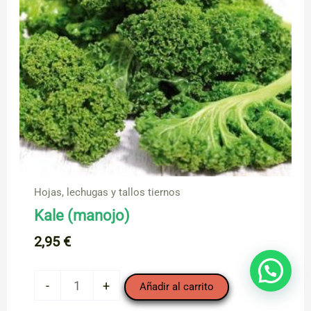
Hojas, lechugas y tallos tiernos
Kale (manojo)
2,95
€
Kale
-
+
Añadir al carrito
(manojo)