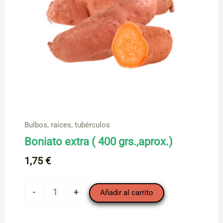
Bulbos, raíces, tubérculos
Boniato extra ( 400 grs.,aprox.)
1,75
€
Boniato
-
+
Añadir al carrito
extra
(