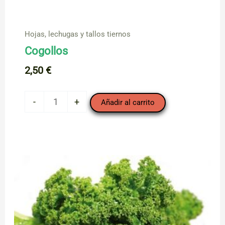
Hojas, lechugas y tallos tiernos
Cogollos
2,50
€
Cogollos
-
+
Añadir al carrito
cantidad